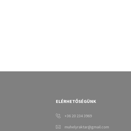
ELÉRHETŐSÉGÜNK
+36 20 234 3969
muhelyraktar@gmail.com