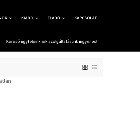
NOK
KIADÓ
ELADÓ
KAPCSOLAT
Kereső ügyfeleinknek szolgáltatásunk ingyenes!
atlan