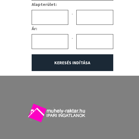
Alapterület:
-
Ár:
-