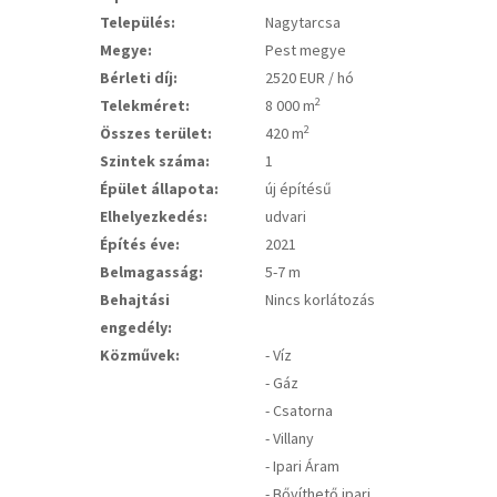
Település:
Nagytarcsa
Megye:
Pest megye
Bérleti díj:
2520 EUR / hó
2
Telekméret:
8 000 m
2
Összes terület:
420 m
Szintek száma:
1
Épület állapota:
új építésű
Elhelyezkedés:
udvari
Építés éve:
2021
Belmagasság:
5-7 m
Behajtási
Nincs korlátozás
engedély:
Közművek:
- Víz
- Gáz
- Csatorna
- Villany
- Ipari Áram
- Bővíthető ipari