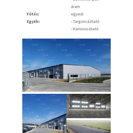
áram
Fűtés:
egyedi
Egyéb:
- Targoncázható
- Kamionozható