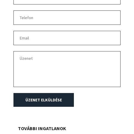
cm vastag PIR hab, illetve közetgyapot szigetelésű
szendvicspanel. 40 t teherbírású saját úthálózat,
zavartalan kamionforgalom. Telekommunikáció , gáz,
központi esővíz elvezetés. Ivóvíz, szennyvízcsatorna.
ereszcsatorna, villámvédelem. Belső kialakítás
pluszban a bérlő egyedi igényei szerint, saját
költségén történik! A hirdetésekben szereplő képek
és adatok tájékoztató jellegűek, és nem minősülnek
ajánlattételnek
ÜZENET ELKÜLDÉSE
TOVÁBBI INGATLANOK