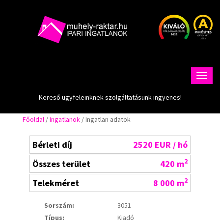
Kereső ügyfeleinknek szolgáltatásunk ingyenes!
Főoldal
/
Ingatlanok
/ Ingatlan adatok
Bérleti díj
2520 EUR / hó
2
Összes terület
420 m
2
Telekméret
8 000 m
Sorszám:
3051
Típus:
Kiadó