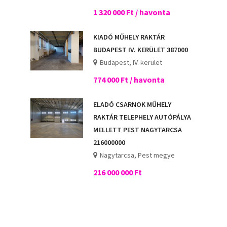
1 320 000 Ft / havonta
KIADÓ MŰHELY RAKTÁR
BUDAPEST IV. KERÜLET 387000
Budapest, IV. kerület
774 000 Ft / havonta
ELADÓ CSARNOK MŰHELY
RAKTÁR TELEPHELY AUTÓPÁLYA
MELLETT PEST NAGYTARCSA
216000000
Nagytarcsa, Pest megye
216 000 000 Ft