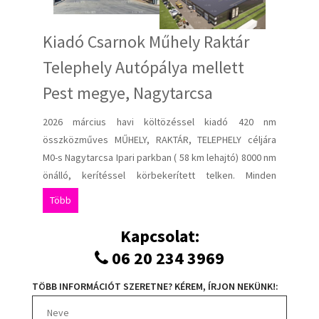
Kiadó Csarnok Műhely Raktár
Telephely Autópálya mellett
Pest megye, Nagytarcsa
2026 március havi költözéssel kiadó 420 nm
összközműves MŰHELY, RAKTÁR, TELEPHELY céljára
M0-s Nagytarcsa Ipari parkban ( 58 km lehajtó) 8000 nm
önálló, kerítéssel körbekerített telken. Minden
épületrésznek saját parkolók kialakítva a csarnokrész
Több
szélességében. Bérleti díj: 6 eur/nm/hó+ÁFA, ezen
felül csak a rezsi fizetendő saját mérőórák alapján!
Kapcsolat:
Bérleti időtartam: min. 1 év Épületre jellemző
06 20 234 3969
paraméterek: 3*16A de bővíthető, 20 cm-es ipari padló
5t/nm teherbírás, műanyag, hőszigetelt ötkamrás
TÖBB INFORMÁCIÓT SZERETNE? KÉREM, ÍRJON NEKÜNK!:
nyílászárók 4*4,2 m ipari szekcionált kapuk, Belső
tűzgátló oldalfalak. Tetőburkolat és oldalburkolat 10